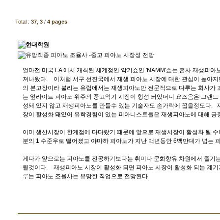
Total :
37
,
3
/
4 pages
현대학원
유망직종 피아노 조율사 -중고 피아노 시장성 전망
얼마전 미국 LA 에서 개최된 세계정인 악기쇼인 'NAMM'쇼는 흡사 재생피아노
져나왔다. 이처럼 서구 선진국에서 재생 피아노 시장에 대한 관심이 높아지
의 본고장이라 불리는 유럽에서는 재생피아노만 전문적으로 다루는 회사가 꼬
는 엎라이트 피아노 위주의 중고악기 시장이 형성 되있더니 요즈음은 그랜드
성돼 있지 않고 재생피아노를 만들수 있는 기술자도 손가락에 꼽을정도다. 
장이 할성화 돼있어 유학경험이 있는 피아니스트들은 재생피아노에 대해 긍
이미 생산시장이 한계점에 다다랐기 때문에 앞으로 재생시장이 활성화 될 수밖
분의 1 수준우로 떨어졌고 야마하 피아노가 지난 백년동안 6백만대가 넘는 
게다가 앞으로는 피아노를 전공하기보다는 취미나 문화향유 차원에서 즐기는
될것이다. 재생피아노 시장이 활성화 되면 피아노 시장이 활성화 되는 계기
루는 피아노 조율사는 유망한 직업으로 전망된다.